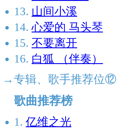
13.
山间小溪
14.
心爱的 马头琴
15.
不要离开
16.
白狐 （伴奏）
→专辑、歌手推荐位⑫
歌曲推荐榜
1.
亿维之光