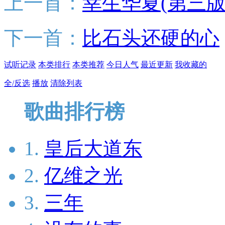
上一首：
幸生华夏(第三版
下一首：
比石头还硬的心
试听记录
本类排行
本类推荐
今日人气
最近更新
我收藏的
全/反选
播放
清除列表
歌曲排行榜
1.
皇后大道东
2.
亿维之光
3.
三年