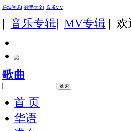
乐坛资讯
|
歌手大全
|
音乐MV
|
音乐专辑
|
MV专辑
| 
歌曲
搜 索
首 页
华语