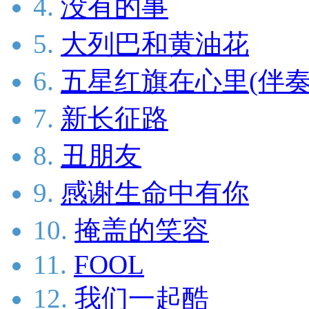
4.
没有的事
5.
大列巴和黄油花
6.
五星红旗在心里(伴奏
7.
新长征路
8.
丑朋友
9.
感谢生命中有你
10.
掩盖的笑容
11.
FOOL
12.
我们一起酷