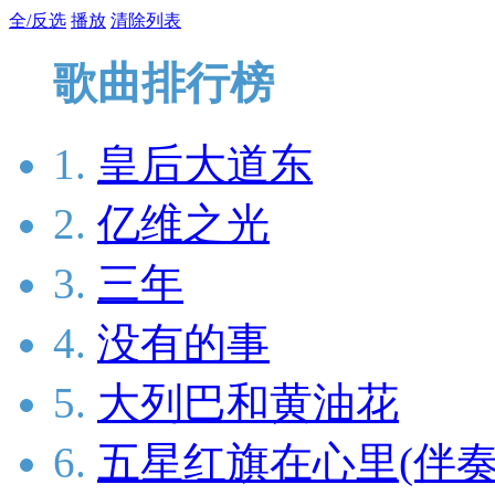
全/反选
播放
清除列表
歌曲排行榜
1.
皇后大道东
2.
亿维之光
3.
三年
4.
没有的事
5.
大列巴和黄油花
6.
五星红旗在心里(伴奏