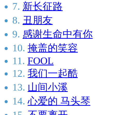
7.
新长征路
8.
丑朋友
9.
感谢生命中有你
10.
掩盖的笑容
11.
FOOL
12.
我们一起酷
13.
山间小溪
14.
心爱的 马头琴
15.
不要离开