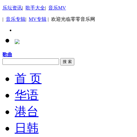
乐坛资讯
|
歌手大全
|
音乐MV
|
音乐专辑
|
MV专辑
| 欢迎光临零零音乐网
歌曲
搜 索
首 页
华语
港台
日韩