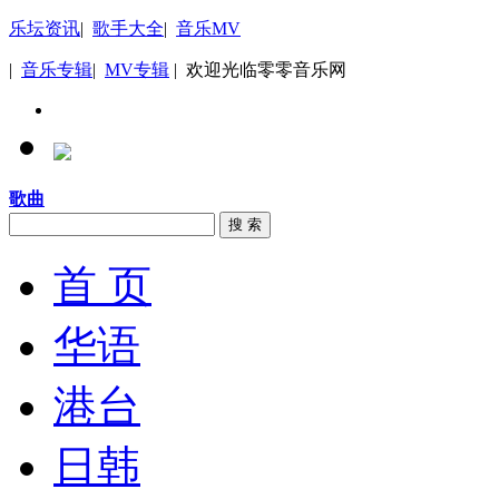
乐坛资讯
|
歌手大全
|
音乐MV
|
音乐专辑
|
MV专辑
| 欢迎光临零零音乐网
歌曲
搜 索
首 页
华语
港台
日韩