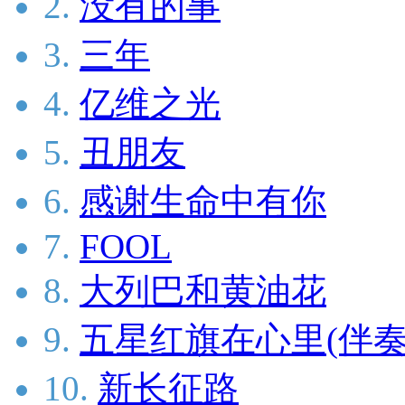
2.
没有的事
3.
三年
4.
亿维之光
5.
丑朋友
6.
感谢生命中有你
7.
FOOL
8.
大列巴和黄油花
9.
五星红旗在心里(伴奏
10.
新长征路