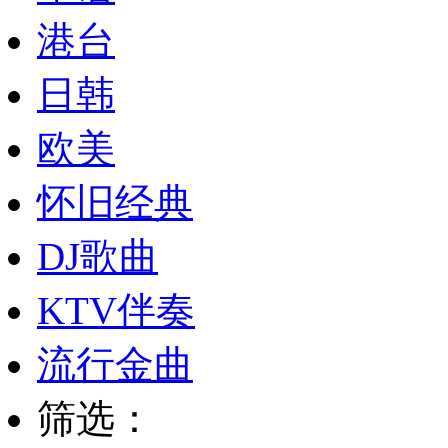
港台
日韩
欧美
怀旧经典
DJ歌曲
KTV伴奏
流行金曲
筛选：