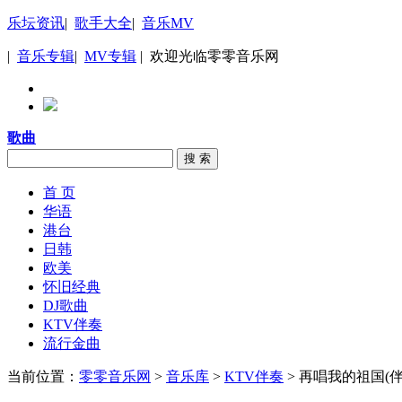
乐坛资讯
|
歌手大全
|
音乐MV
|
音乐专辑
|
MV专辑
| 欢迎光临零零音乐网
歌曲
搜 索
首 页
华语
港台
日韩
欧美
怀旧经典
DJ歌曲
KTV伴奏
流行金曲
当前位置：
零零音乐网
>
音乐库
>
KTV伴奏
> 再唱我的祖国(伴