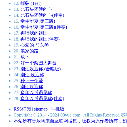
12.
撕裂 (Tear)
13.
比石头还硬的心
14.
比石头还硬的心(伴奏)
15.
幸生华夏(第三版)
16.
幸生华夏(第三版)(伴奏)
17.
再唱我的祖国
18.
再唱我的祖国(伴奏)
19.
心爱的 马头琴
20.
娘家的路
21.
放下
22.
好一个梨园大舞台
23.
潮汕欢迎你 (合唱版)
24.
潮汕 欢迎你
25.
种下一个爱
26.
潮汕欢迎你
27.
多年以后遇见你
28.
多年以后遇见你(伴奏)
RSS订阅
|
sitemap
|
手机版
|
Copyright © 2014 - 2024 00yue.com , All Rights Res
本站所有音乐均来自互联网搜集，版权为原作者所有，如