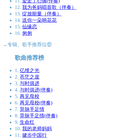
11.
爱走了心痛(伴奏)
12.
我为爸妈唱首歌（伴奏）
13.
绽放能量（伴奏）
14.
送你一朵呐花花
15.
仙缘恋
16.
匆匆
→专辑、歌手推荐位⑫
歌曲推荐榜
1.
亿维之光
2.
苍茫之崖
3.
与时俱进
4.
与时俱进(伴奏)
5.
再见母校
6.
再见母校(伴奏)
7.
异脉手足情
8.
异脉手足情(伴奏)
9.
生命红
10.
我的老师妈妈
11.
健步中国行