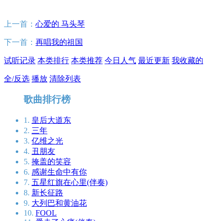
上一首：
心爱的 马头琴
下一首：
再唱我的祖国
试听记录
本类排行
本类推荐
今日人气
最近更新
我收藏的
全/反选
播放
清除列表
歌曲排行榜
1.
皇后大道东
2.
三年
3.
亿维之光
4.
丑朋友
5.
掩盖的笑容
6.
感谢生命中有你
7.
五星红旗在心里(伴奏)
8.
新长征路
9.
大列巴和黄油花
10.
FOOL