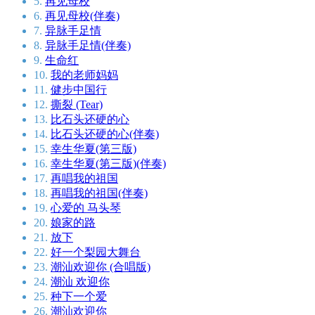
5.
再见母校
6.
再见母校(伴奏)
7.
异脉手足情
8.
异脉手足情(伴奏)
9.
生命红
10.
我的老师妈妈
11.
健步中国行
12.
撕裂 (Tear)
13.
比石头还硬的心
14.
比石头还硬的心(伴奏)
15.
幸生华夏(第三版)
16.
幸生华夏(第三版)(伴奏)
17.
再唱我的祖国
18.
再唱我的祖国(伴奏)
19.
心爱的 马头琴
20.
娘家的路
21.
放下
22.
好一个梨园大舞台
23.
潮汕欢迎你 (合唱版)
24.
潮汕 欢迎你
25.
种下一个爱
26.
潮汕欢迎你