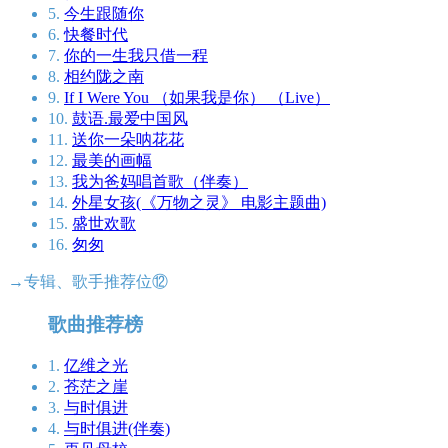
5.
今生跟随你
6.
快餐时代
7.
你的一生我只借一程
8.
相约陇之南
9.
If I Were You （如果我是你） （Live）
10.
鼓语.最爱中国风
11.
送你一朵呐花花
12.
最美的画幅
13.
我为爸妈唱首歌（伴奏）
14.
外星女孩(《万物之灵》 电影主题曲)
15.
盛世欢歌
16.
匆匆
→专辑、歌手推荐位⑫
歌曲推荐榜
1.
亿维之光
2.
苍茫之崖
3.
与时俱进
4.
与时俱进(伴奏)