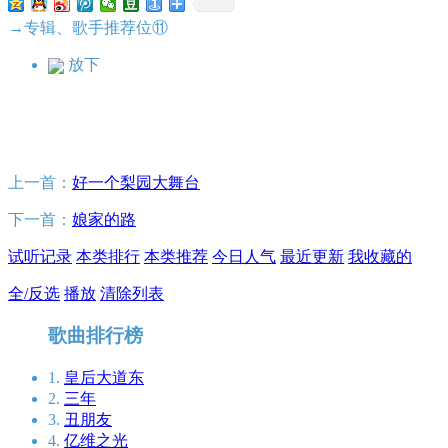
→专辑、歌手推荐位⑪
放下
上一首：
好一个梨园大舞台
下一首：
娘家的路
试听记录
本类排行
本类推荐
今日人气
最近更新
我收藏的
全/反选
播放
清除列表
歌曲排行榜
1.
皇后大道东
2.
三年
3.
丑朋友
4.
亿维之光