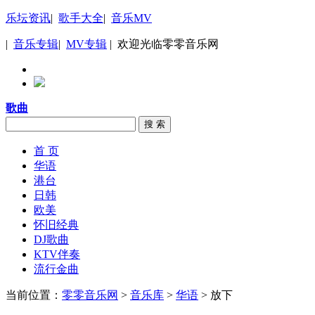
乐坛资讯
|
歌手大全
|
音乐MV
|
音乐专辑
|
MV专辑
| 欢迎光临零零音乐网
歌曲
搜 索
首 页
华语
港台
日韩
欧美
怀旧经典
DJ歌曲
KTV伴奏
流行金曲
当前位置：
零零音乐网
>
音乐库
>
华语
> 放下