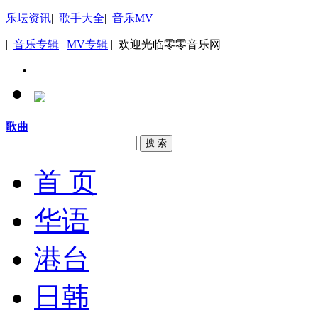
乐坛资讯
|
歌手大全
|
音乐MV
|
音乐专辑
|
MV专辑
| 欢迎光临零零音乐网
歌曲
搜 索
首 页
华语
港台
日韩