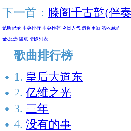
下一首：
滕阁千古韵(伴奏
试听记录
本类排行
本类推荐
今日人气
最近更新
我收藏的
全/反选
播放
清除列表
歌曲排行榜
1.
皇后大道东
2.
亿维之光
3.
三年
4.
没有的事