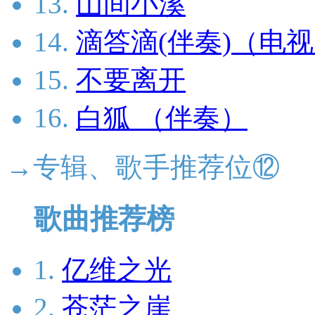
13.
山间小溪
14.
滴答滴(伴奏)（电
15.
不要离开
16.
白狐 （伴奏）
→专辑、歌手推荐位⑫
歌曲推荐榜
1.
亿维之光
2.
苍茫之崖