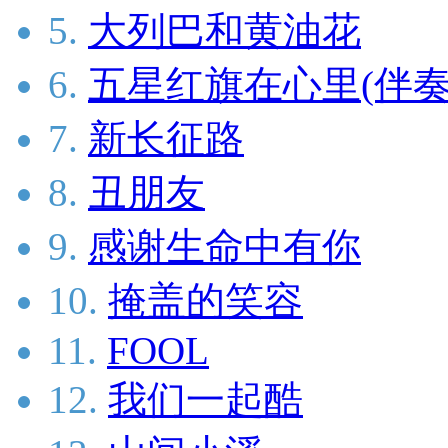
5.
大列巴和黄油花
6.
五星红旗在心里(伴奏
7.
新长征路
8.
丑朋友
9.
感谢生命中有你
10.
掩盖的笑容
11.
FOOL
12.
我们一起酷