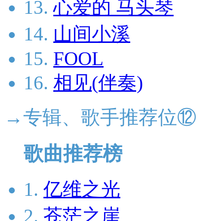
13.
心爱的 马头琴
14.
山间小溪
15.
FOOL
16.
相见(伴奏)
→专辑、歌手推荐位⑫
歌曲推荐榜
1.
亿维之光
2.
苍茫之崖