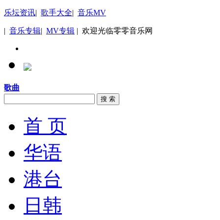
乐坛资讯
|
歌手大全
|
音乐MV
|
音乐专辑
|
MV专辑
| 欢迎光临零零音乐网
歌曲
搜 索
首 页
华语
港台
日韩