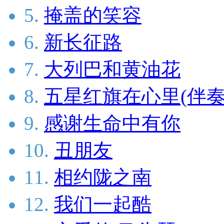
5.
掩盖的笑容
6.
新长征路
7.
大列巴和黄油花
8.
五星红旗在心里(伴奏
9.
感谢生命中有你
10.
丑朋友
11.
相约陇之南
12.
我们一起酷