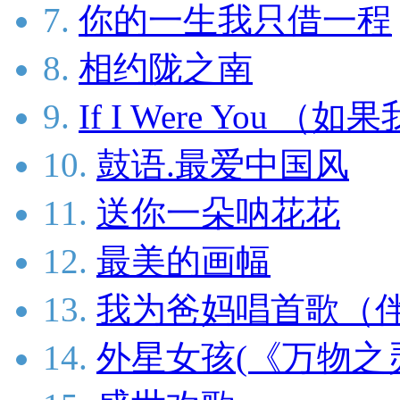
7.
你的一生我只借一程
8.
相约陇之南
9.
If I Were You （
10.
鼓语.最爱中国风
11.
送你一朵呐花花
12.
最美的画幅
13.
我为爸妈唱首歌（
14.
外星女孩(《万物之