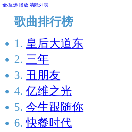
全/反选
播放
清除列表
歌曲排行榜
1.
皇后大道东
2.
三年
3.
丑朋友
4.
亿维之光
5.
今生跟随你
6.
快餐时代