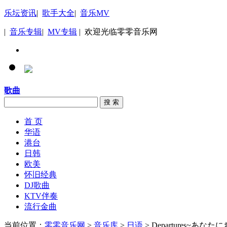
乐坛资讯
|
歌手大全
|
音乐MV
|
音乐专辑
|
MV专辑
| 欢迎光临零零音乐网
歌曲
搜 索
首 页
华语
港台
日韩
欧美
怀旧经典
DJ歌曲
KTV伴奏
流行金曲
当前位置：
零零音乐网
>
音乐库
>
日语
> Departures~あ