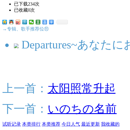
已下载234次
已收藏0次
→专辑、歌手推荐位⑪
Departures~あな
上一首：
太阳照常升起
下一首：
いのちの名前
试听记录
本类排行
本类推荐
今日人气
最近更新
我收藏的