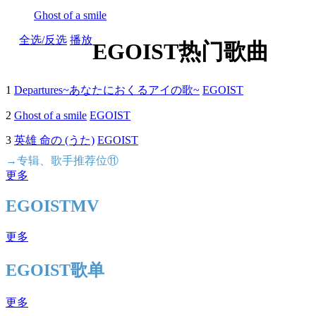
Ghost of a smile
全选/反选
播放
EGOIST热门歌曲
1
Departures~あなたにおくるアイの歌~
EGOIST
2
Ghost of a smile
EGOIST
3
英雄 命の (うた)
EGOIST
→专辑、歌手推荐位⑪
更多
EGOISTMV
更多
EGOIST歌单
更多