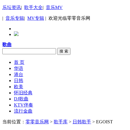
乐坛资讯
|
歌手大全
|
音乐MV
|
音乐专辑
|
MV专辑
| 欢迎光临零零音乐网
歌曲
搜 索
首 页
华语
港台
日韩
欧美
怀旧经典
DJ歌曲
KTV伴奏
流行金曲
当前位置：
零零音乐网
>
歌手库
>
日韩歌手
> EGOIST