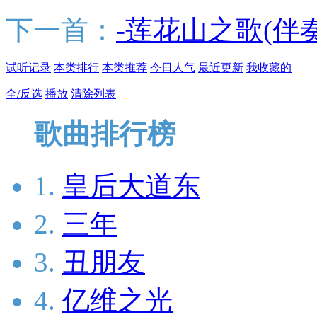
下一首：
-莲花山之歌(伴奏
试听记录
本类排行
本类推荐
今日人气
最近更新
我收藏的
全/反选
播放
清除列表
歌曲排行榜
1.
皇后大道东
2.
三年
3.
丑朋友
4.
亿维之光