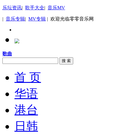
乐坛资讯
|
歌手大全
|
音乐MV
|
音乐专辑
|
MV专辑
| 欢迎光临零零音乐网
歌曲
搜 索
首 页
华语
港台
日韩