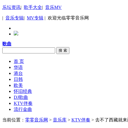
乐坛资讯
|
歌手大全
|
音乐MV
|
音乐专辑
|
MV专辑
| 欢迎光临零零音乐网
歌曲
搜 索
首 页
华语
港台
日韩
欧美
怀旧经典
DJ歌曲
KTV伴奏
流行金曲
当前位置：
零零音乐网
>
音乐库
>
KTV伴奏
> 去不了西藏就来