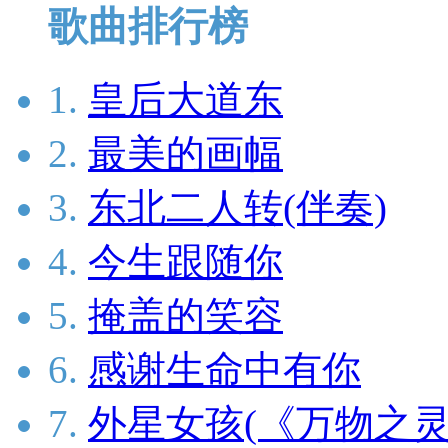
歌曲排行榜
1.
皇后大道东
2.
最美的画幅
3.
东北二人转(伴奏)
4.
今生跟随你
5.
掩盖的笑容
6.
感谢生命中有你
7.
外星女孩(《万物之灵