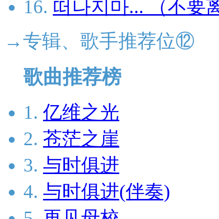
16.
떠나지마... （不要离开.
→专辑、歌手推荐位⑫
歌曲推荐榜
1.
亿维之光
2.
苍茫之崖
3.
与时俱进
4.
与时俱进(伴奏)
5.
再见母校