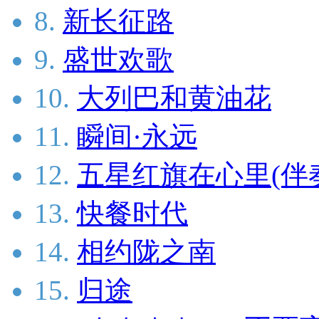
8.
新长征路
9.
盛世欢歌
10.
大列巴和黄油花
11.
瞬间·永远
12.
五星红旗在心里(伴
13.
快餐时代
14.
相约陇之南
15.
归途