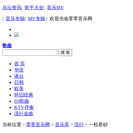
乐坛资讯
|
歌手大全
|
音乐MV
|
音乐专辑
|
MV专辑
| 欢迎光临零零音乐网
歌曲
搜 索
首 页
华语
港台
日韩
欧美
怀旧经典
DJ歌曲
KTV伴奏
流行金曲
当前位置：
零零音乐网
>
音乐库
>
流行
> 一粒星砂