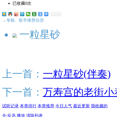
已收藏0次
→专辑、歌手推荐位⑪
一粒星砂
上一首：
一粒星砂(伴奏)
下一首：
万寿宫的老街小巷
试听记录
本类排行
本类推荐
今日人气
最近更新
我收藏的
全/反选
播放
清除列表