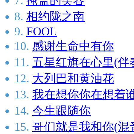
7.
掩盖的笑容
8.
相约陇之南
9.
FOOL
10.
感谢生命中有你
11.
五星红旗在心里(伴
12.
大列巴和黄油花
13.
我在想你你在想着谁
14.
今生跟随你
15.
哥们就是我和你(混