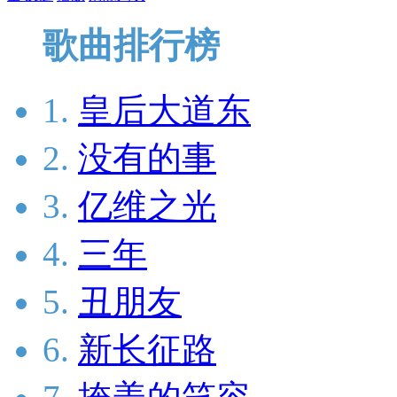
歌曲排行榜
1.
皇后大道东
2.
没有的事
3.
亿维之光
4.
三年
5.
丑朋友
6.
新长征路