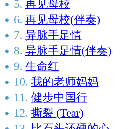
5.
再见母校
6.
再见母校(伴奏)
7.
异脉手足情
8.
异脉手足情(伴奏)
9.
生命红
10.
我的老师妈妈
11.
健步中国行
12.
撕裂 (Tear)
13.
比石头还硬的心