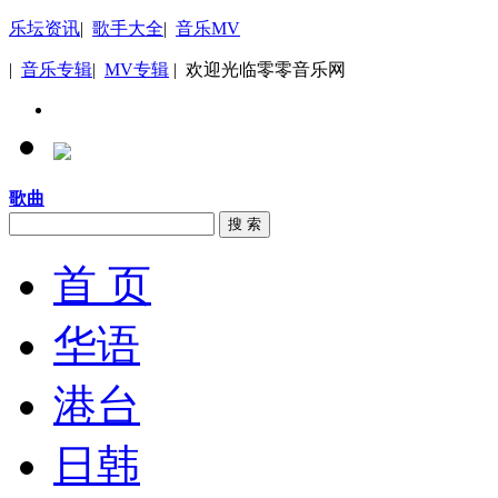
乐坛资讯
|
歌手大全
|
音乐MV
|
音乐专辑
|
MV专辑
| 欢迎光临零零音乐网
歌曲
搜 索
首 页
华语
港台
日韩