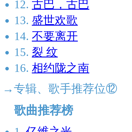
12.
古巴，古巴
13.
盛世欢歌
14.
不要离开
15.
裂 纹
16.
相约陇之南
→专辑、歌手推荐位⑫
歌曲推荐榜
1.
亿维之光