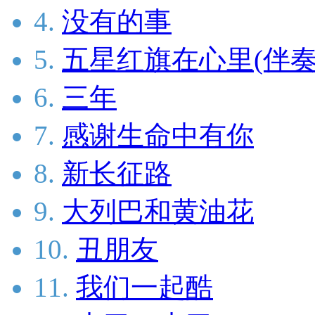
4.
没有的事
5.
五星红旗在心里(伴奏
6.
三年
7.
感谢生命中有你
8.
新长征路
9.
大列巴和黄油花
10.
丑朋友
11.
我们一起酷