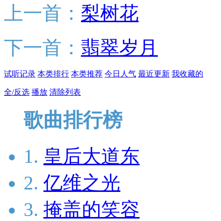
上一首：
梨树花
下一首：
翡翠岁月
试听记录
本类排行
本类推荐
今日人气
最近更新
我收藏的
全/反选
播放
清除列表
歌曲排行榜
1.
皇后大道东
2.
亿维之光
3.
掩盖的笑容