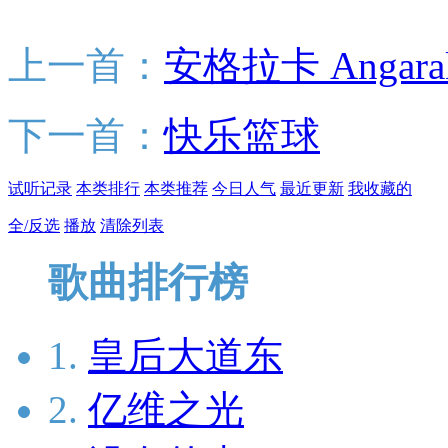
上一首：
安格拉卡 Angara
下一首：
快乐篮球
试听记录
本类排行
本类推荐
今日人气
最近更新
我收藏的
全/反选
播放
清除列表
歌曲排行榜
1.
皇后大道东
2.
亿维之光