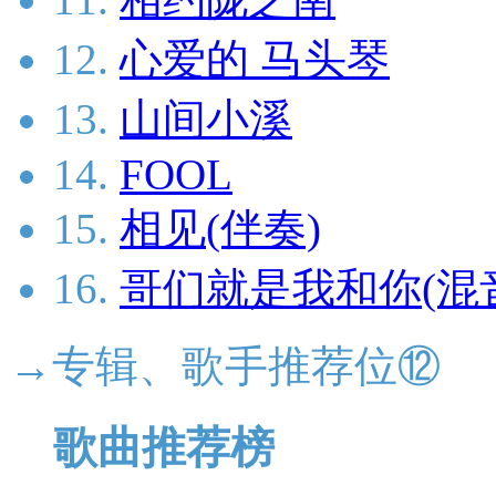
12.
心爱的 马头琴
13.
山间小溪
14.
FOOL
15.
相见(伴奏)
16.
哥们就是我和你(混
→专辑、歌手推荐位⑫
歌曲推荐榜