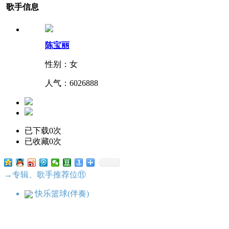
歌手信息
陈宝丽
性别：女
人气：
6026888
已下载0次
已收藏0次
→专辑、歌手推荐位⑪
快乐篮球(伴奏)