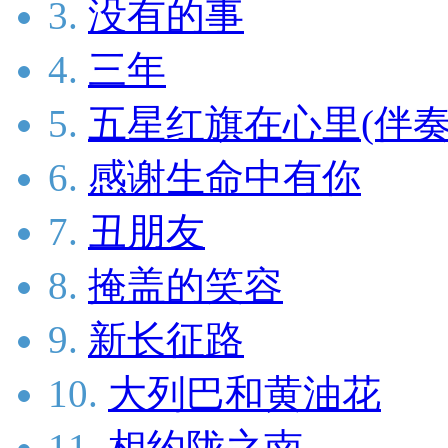
3.
没有的事
4.
三年
5.
五星红旗在心里(伴奏
6.
感谢生命中有你
7.
丑朋友
8.
掩盖的笑容
9.
新长征路
10.
大列巴和黄油花
11.
相约陇之南