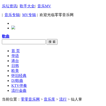
乐坛资讯
|
歌手大全
|
音乐MV
|
音乐专辑
|
MV专辑
| 欢迎光临零零音乐网
歌曲
搜 索
首 页
华语
港台
日韩
欧美
怀旧经典
DJ歌曲
KTV伴奏
流行金曲
当前位置：
零零音乐网
>
音乐库
>
流行
> 仙人掌