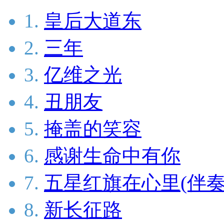
1.
皇后大道东
2.
三年
3.
亿维之光
4.
丑朋友
5.
掩盖的笑容
6.
感谢生命中有你
7.
五星红旗在心里(伴奏
8.
新长征路