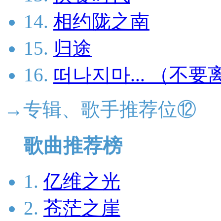
14.
相约陇之南
15.
归途
16.
떠나지마... （不要离开.
→专辑、歌手推荐位⑫
歌曲推荐榜
1.
亿维之光
2.
苍茫之崖