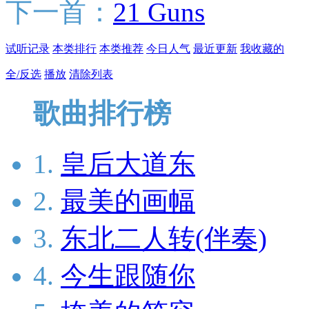
下一首：
21 Guns
试听记录
本类排行
本类推荐
今日人气
最近更新
我收藏的
全/反选
播放
清除列表
歌曲排行榜
1.
皇后大道东
2.
最美的画幅
3.
东北二人转(伴奏)
4.
今生跟随你