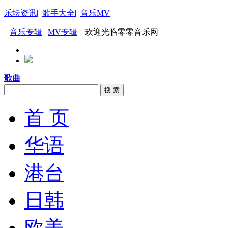
乐坛资讯
|
歌手大全
|
音乐MV
|
音乐专辑
|
MV专辑
| 欢迎光临零零音乐网
歌曲
搜 索
首 页
华语
港台
日韩
欧美