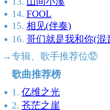
13.
山间小溪
14.
FOOL
15.
相见(伴奏)
16.
哥们就是我和你(混
→专辑、歌手推荐位⑫
歌曲推荐榜
1.
亿维之光
2.
苍茫之崖