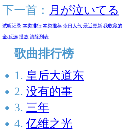
下一首：
月が泣いてる
试听记录
本类排行
本类推荐
今日人气
最近更新
我收藏的
全/反选
播放
清除列表
歌曲排行榜
1.
皇后大道东
2.
没有的事
3.
三年
4.
亿维之光