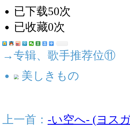
已下载50次
已收藏0次
→专辑、歌手推荐位⑪
美しきもの
上一首：
-い空へ- (ヨス