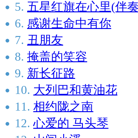
5.
五星红旗在心里(伴奏
6.
感谢生命中有你
7.
丑朋友
8.
掩盖的笑容
9.
新长征路
10.
大列巴和黄油花
11.
相约陇之南
12.
心爱的 马头琴