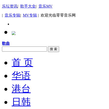
乐坛资讯
|
歌手大全
|
音乐MV
|
音乐专辑
|
MV专辑
| 欢迎光临零零音乐网
歌曲
搜 索
首 页
华语
港台
日韩