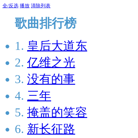
全/反选
播放
清除列表
歌曲排行榜
1.
皇后大道东
2.
亿维之光
3.
没有的事
4.
三年
5.
掩盖的笑容
6.
新长征路