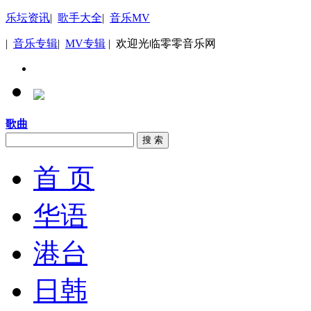
乐坛资讯
|
歌手大全
|
音乐MV
|
音乐专辑
|
MV专辑
| 欢迎光临零零音乐网
歌曲
搜 索
首 页
华语
港台
日韩