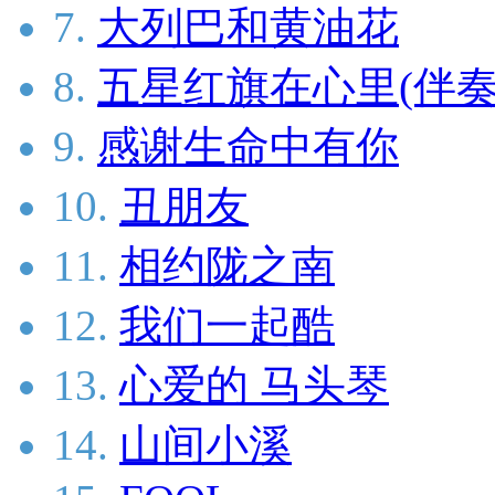
7.
大列巴和黄油花
8.
五星红旗在心里(伴奏
9.
感谢生命中有你
10.
丑朋友
11.
相约陇之南
12.
我们一起酷
13.
心爱的 马头琴
14.
山间小溪