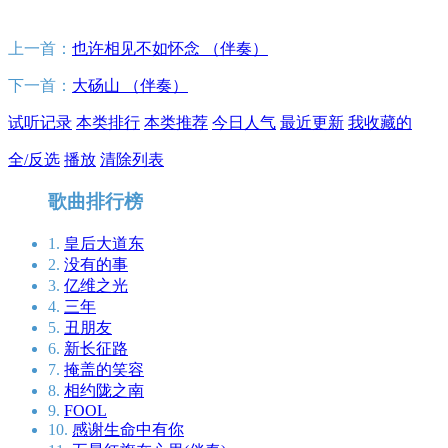
上一首：
也许相见不如怀念 （伴奏）
下一首：
大砀山 （伴奏）
试听记录
本类排行
本类推荐
今日人气
最近更新
我收藏的
全/反选
播放
清除列表
歌曲排行榜
1.
皇后大道东
2.
没有的事
3.
亿维之光
4.
三年
5.
丑朋友
6.
新长征路
7.
掩盖的笑容
8.
相约陇之南
9.
FOOL
10.
感谢生命中有你