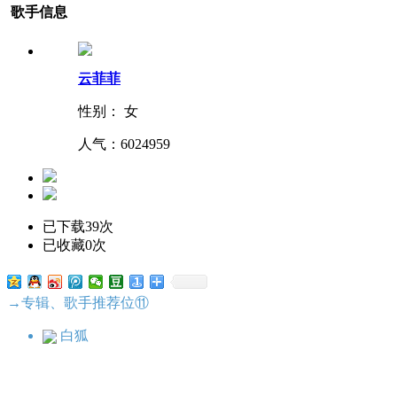
歌手信息
云菲菲
性别： 女
人气：
6024959
已下载39次
已收藏0次
→专辑、歌手推荐位⑪
白狐