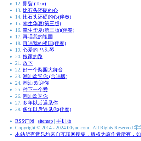
12.
撕裂 (Tear)
13.
比石头还硬的心
14.
比石头还硬的心(伴奏)
15.
幸生华夏(第三版)
16.
幸生华夏(第三版)(伴奏)
17.
再唱我的祖国
18.
再唱我的祖国(伴奏)
19.
心爱的 马头琴
20.
娘家的路
21.
放下
22.
好一个梨园大舞台
23.
潮汕欢迎你 (合唱版)
24.
潮汕 欢迎你
25.
种下一个爱
26.
潮汕欢迎你
27.
多年以后遇见你
28.
多年以后遇见你(伴奏)
RSS订阅
|
sitemap
|
手机版
|
Copyright © 2014 - 2024 00yue.com , All Rights Res
本站所有音乐均来自互联网搜集，版权为原作者所有，如