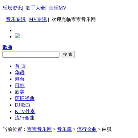
乐坛资讯
|
歌手大全
|
音乐MV
|
音乐专辑
|
MV专辑
| 欢迎光临零零音乐网
歌曲
搜 索
首 页
华语
港台
日韩
欧美
怀旧经典
DJ歌曲
KTV伴奏
流行金曲
当前位置：
零零音乐网
>
音乐库
>
流行金曲
> 白狐