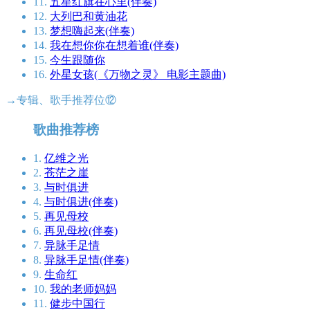
11.
五星红旗在心里(伴奏)
12.
大列巴和黄油花
13.
梦想嗨起来(伴奏)
14.
我在想你你在想着谁(伴奏)
15.
今生跟随你
16.
外星女孩(《万物之灵》 电影主题曲)
→专辑、歌手推荐位⑫
歌曲推荐榜
1.
亿维之光
2.
苍茫之崖
3.
与时俱进
4.
与时俱进(伴奏)
5.
再见母校
6.
再见母校(伴奏)
7.
异脉手足情
8.
异脉手足情(伴奏)
9.
生命红
10.
我的老师妈妈
11.
健步中国行