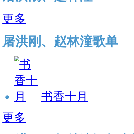
更多
屠洪刚、赵林潼歌单
书香十月
更多