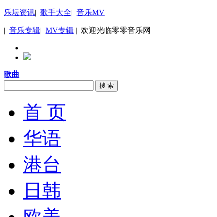
乐坛资讯
|
歌手大全
|
音乐MV
|
音乐专辑
|
MV专辑
| 欢迎光临零零音乐网
歌曲
搜 索
首 页
华语
港台
日韩
欧美