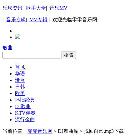
乐坛资讯
|
歌手大全
|
音乐MV
|
音乐专辑
|
MV专辑
| 欢迎光临零零音乐网
歌曲
搜 索
首 页
华语
港台
日韩
欧美
怀旧经典
DJ歌曲
KTV伴奏
流行金曲
当前位置：
零零音乐网
> DJ舞曲库 > 找回自己.mp3下载